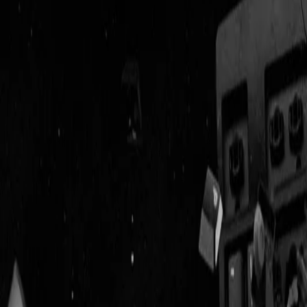
Geenstijl
Vlijmscherp en
ongefilterd nieuws