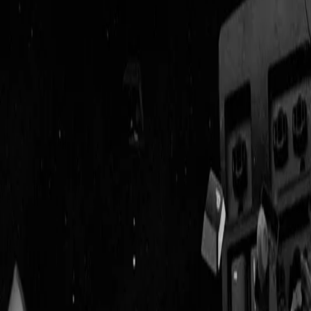
Geenstijl
Vlijmscherp en
ongefilterd nieuws