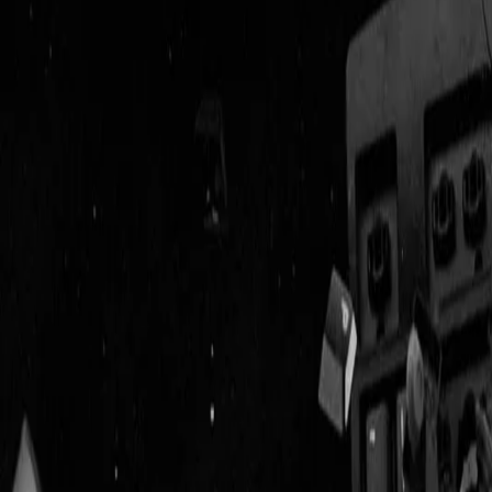
Geenstijl
Vlijmscherp en
ongefilterd nieuws