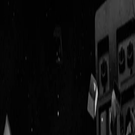
Geenstijl
Vlijmscherp en
ongefilterd nieuws