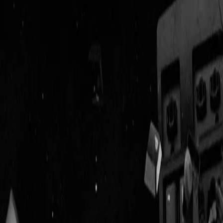
Geenstijl
Vlijmscherp en
ongefilterd nieuws