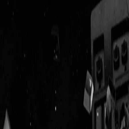
Geenstijl
Vlijmscherp en
ongefilterd nieuws