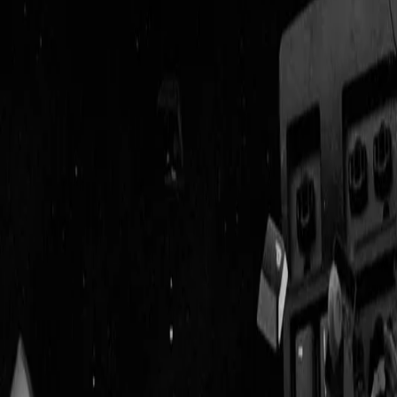
Geenstijl
Vlijmscherp en
ongefilterd nieuws