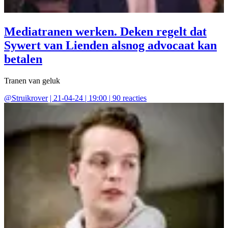
Mediatranen werken. Deken regelt dat
Sywert van Lienden alsnog advocaat kan
betalen
Tranen van geluk
@
Struikrover
|
21-04-24 | 19:00
|
90
reacties