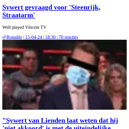
Sywert gevraagd voor 'Steenrijk,
Straatarm'
Well played Vincent TV
@
Ronaldo
|
15-04-24 | 18:30
|
70
reacties
"Sywert van Lienden laat weten dat hij
'niet akkoord' is met de uiteindelijke