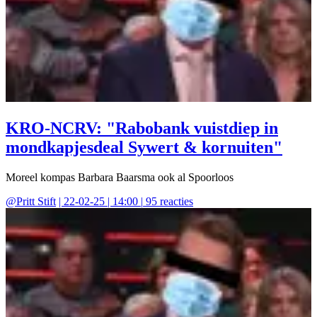
KRO-NCRV: "Rabobank vuistdiep in
mondkapjesdeal Sywert & kornuiten"
Moreel kompas Barbara Baarsma ook al Spoorloos
@
Pritt Stift
|
22-02-25 | 14:00
|
95
reacties