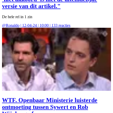
versie van dit artikel."
De hele rel in 1 zin
@
Ronaldo
|
12-04-24 | 10:00
|
133
reacties
WTF. Openbaar Ministerie luisterde
ontmoeting tussen Sywert en Rob