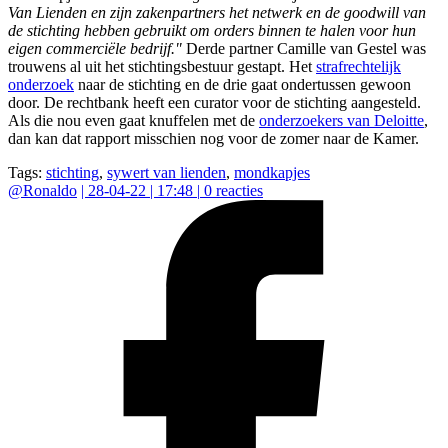
Van Lienden en zijn zakenpartners het netwerk en de goodwill van
de stichting hebben gebruikt om orders binnen te halen voor hun
eigen commerciële bedrijf."
Derde partner Camille van Gestel was
trouwens al uit het stichtingsbestuur gestapt. Het
strafrechtelijk
onderzoek
naar de stichting en de drie gaat ondertussen gewoon
door. De rechtbank heeft een curator voor de stichting aangesteld.
Als die nou even gaat knuffelen met de
onderzoekers van Deloitte
,
dan kan dat rapport misschien nog voor de zomer naar de Kamer.
Tags:
stichting
,
sywert van lienden
,
mondkapjes
@
Ronaldo
|
28-04-22 | 17:48
|
0
reacties