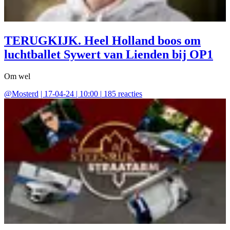
TERUGKIJK. Heel Holland boos om
luchtballet Sywert van Lienden bij OP1
Om wel
@
Mosterd
|
17-04-24 | 10:00
|
185
reacties