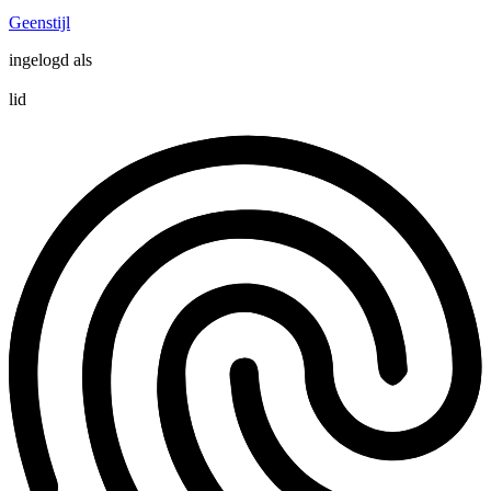
Geenstijl
ingelogd als
lid