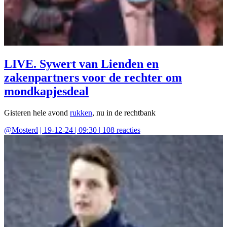
LIVE. Sywert van Lienden en
zakenpartners voor de rechter om
mondkapjesdeal
Gisteren hele avond
rukken
, nu in de rechtbank
@
Mosterd
|
19-12-24 | 09:30
|
108
reacties