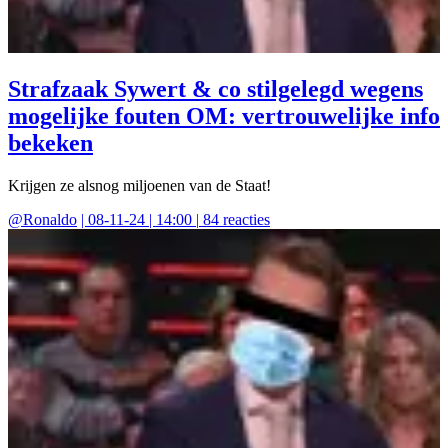
Strafzaak Sywert & co stilgelegd wegens
mogelijke fouten OM: vertrouwelijke info
bekeken
Krijgen ze alsnog miljoenen van de Staat!
@
Ronaldo
|
08-11-24 | 14:00
|
84
reacties