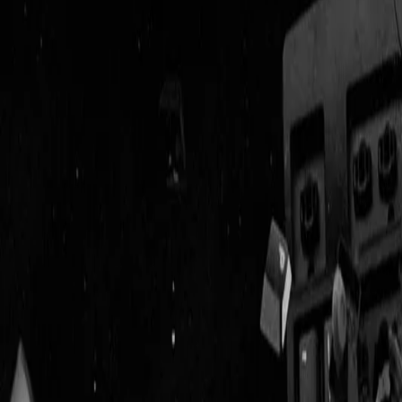
Geenstijl
Vlijmscherp en
ongefilterd nieuws