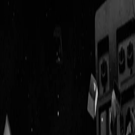
Geenstijl
Vlijmscherp en
ongefilterd nieuws