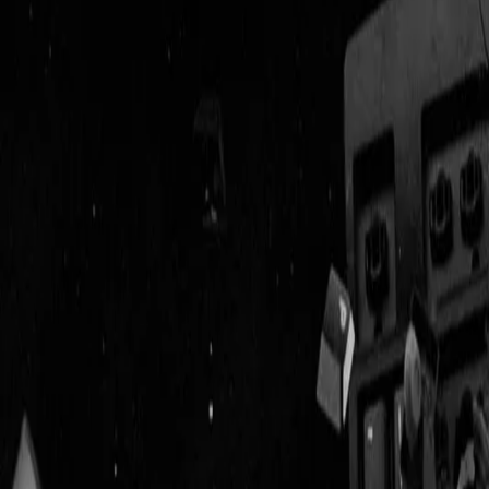
Geenstijl
Vlijmscherp en
ongefilterd nieuws