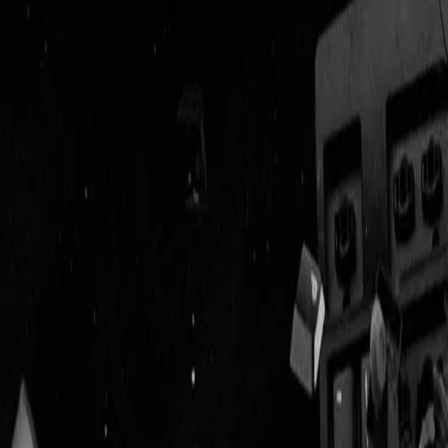
Geenstijl
Vlijmscherp en
ongefilterd nieuws