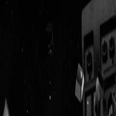
Geenstijl
Vlijmscherp en
ongefilterd nieuws