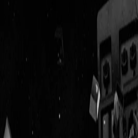
Geenstijl
Vlijmscherp en
ongefilterd nieuws