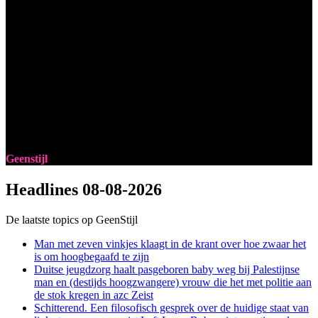
Geenstijl
Headlines
08-08-2026
De laatste topics op GeenStijl
Man met zeven vinkjes klaagt in de krant over hoe zwaar het
is om hoogbegaafd te zijn
Duitse jeugdzorg haalt pasgeboren baby weg bij Palestijnse
man en (destijds hoogzwangere) vrouw die het met politie aan
de stok kregen in azc Zeist
Schitterend. Een filosofisch gesprek over de huidige staat van