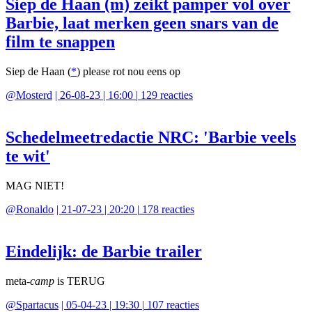
Siep de Haan (m) zeikt pamper vol over
Barbie, laat merken geen snars van de
film te snappen
Siep de Haan (
*
) please rot nou eens op
@
Mosterd
|
26-08-23 | 16:00
|
129
reacties
Schedelmeetredactie NRC: 'Barbie veels
te wit'
MAG NIET!
@
Ronaldo
|
21-07-23 | 20:20
|
178
reacties
Eindelijk: de Barbie trailer
meta-
camp
is TERUG
@
Spartacus
|
05-04-23 | 19:30
|
107
reacties