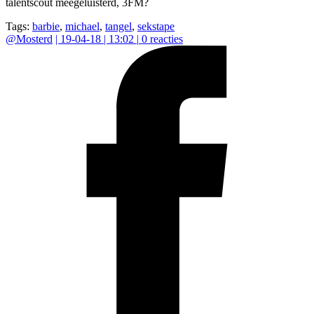
talentscout meegeluisterd, 3FM?
Tags:
barbie
,
michael
,
tangel
,
sekstape
@
Mosterd
|
19-04-18 | 13:02
|
0
reacties