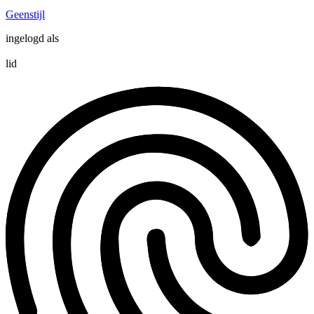
Geenstijl
ingelogd als
lid