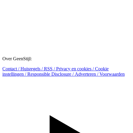
Over GeenStijl:
Contact
/
Huisregels
/
RSS
/
Privacy en cookies
/
Cookie
instellingen
/
Responsible Disclosure
/
Adverteren
/
Voorwaarden