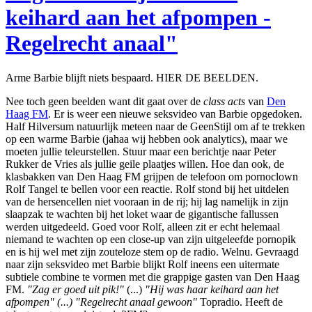
keihard aan het afpompen -
Regelrecht anaal"
Arme Barbie blijft niets bespaard. HIER DE BEELDEN.
Nee toch geen beelden want dit gaat over de
class acts
van
Den
Haag FM
. Er is weer een nieuwe seksvideo van Barbie opgedoken.
Half Hilversum natuurlijk meteen naar de GeenStijl om af te trekken
op een warme Barbie (jahaa wij hebben ook analytics), maar we
moeten jullie teleurstellen. Stuur maar een berichtje naar Peter
Rukker de Vries als jullie geile plaatjes willen. Hoe dan ook, de
klasbakken van Den Haag FM grijpen de telefoon om pornoclown
Rolf Tangel te bellen voor een reactie. Rolf stond bij het uitdelen
van de hersencellen niet vooraan in de rij; hij lag namelijk in zijn
slaapzak te wachten bij het loket waar de gigantische fallussen
werden uitgedeeld. Goed voor Rolf, alleen zit er echt helemaal
niemand te wachten op een close-up van zijn uitgeleefde pornopik
en is hij wel met zijn zouteloze stem op de radio. Welnu. Gevraagd
naar zijn seksvideo met Barbie blijkt Rolf ineens een uitermate
subtiele combine te vormen met die grappige gasten van Den Haag
FM.
"Zag er goed uit pik!"
(...)
"Hij was haar keihard aan het
afpompen" (...) "Regelrecht anaal gewoon"
Topradio. Heeft de