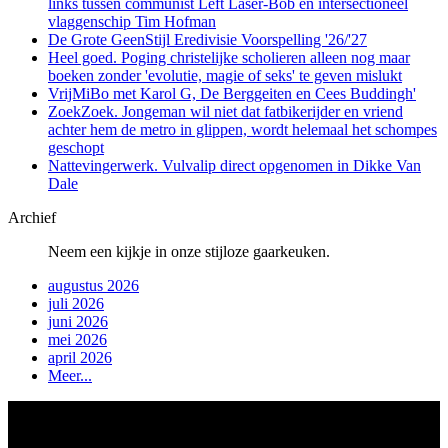
links tussen communist Left Laser-Bob en intersectioneel
vlaggenschip Tim Hofman
De Grote GeenStijl Eredivisie Voorspelling '26/'27
Heel goed. Poging christelijke scholieren alleen nog maar
boeken zonder 'evolutie, magie of seks' te geven mislukt
VrijMiBo met Karol G, De Berggeiten en Cees Buddingh'
ZoekZoek. Jongeman wil niet dat fatbikerijder en vriend
achter hem de metro in glippen, wordt helemaal het schompes
geschopt
Nattevingerwerk. Vulvalip direct opgenomen in Dikke Van
Dale
Archief
Neem een kijkje in onze stijloze gaarkeuken.
augustus 2026
juli 2026
juni 2026
mei 2026
april 2026
Meer...