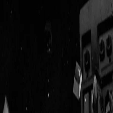
Geenstijl
Vlijmscherp en
ongefilterd nieuws