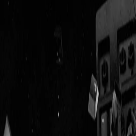
Geenstijl
Vlijmscherp en
ongefilterd nieuws