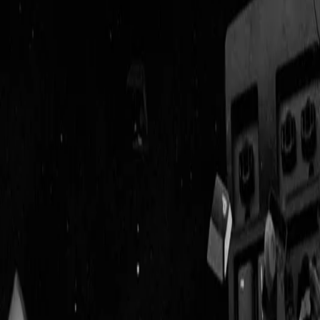
Geenstijl
Vlijmscherp en
ongefilterd nieuws