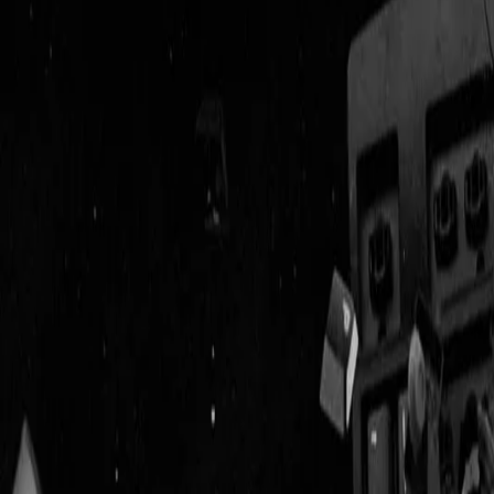
Geenstijl
Vlijmscherp en
ongefilterd nieuws