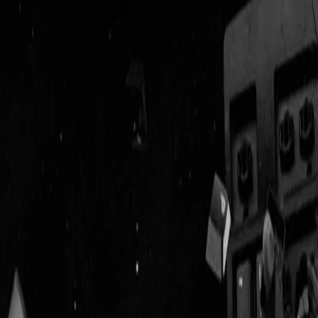
Geenstijl
Vlijmscherp en
ongefilterd nieuws