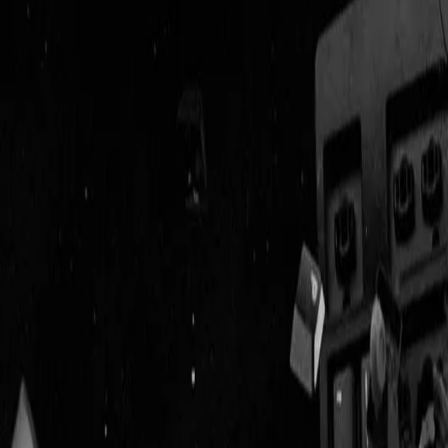
Geenstijl
Vlijmscherp en
ongefilterd nieuws