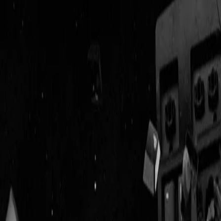
Geenstijl
Vlijmscherp en
ongefilterd nieuws