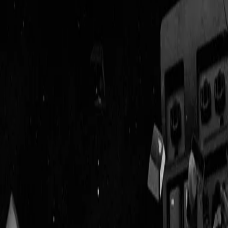
Geenstijl
Vlijmscherp en
ongefilterd nieuws