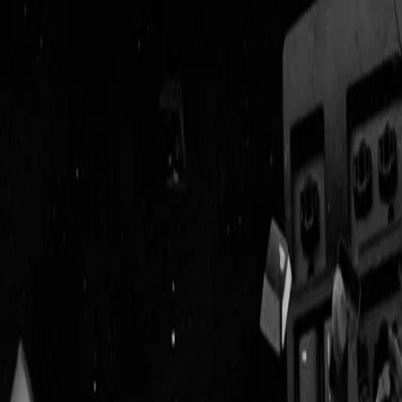
Geenstijl
Vlijmscherp en
ongefilterd nieuws