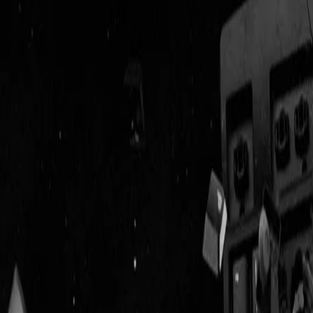
Geenstijl
Vlijmscherp en
ongefilterd nieuws