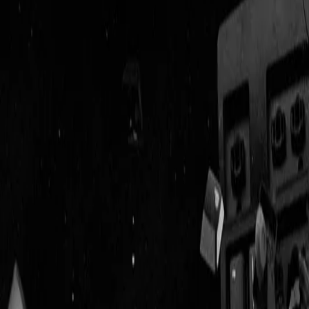
Geenstijl
Vlijmscherp en
ongefilterd nieuws