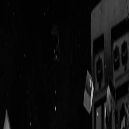
Geenstijl
Vlijmscherp en
ongefilterd nieuws