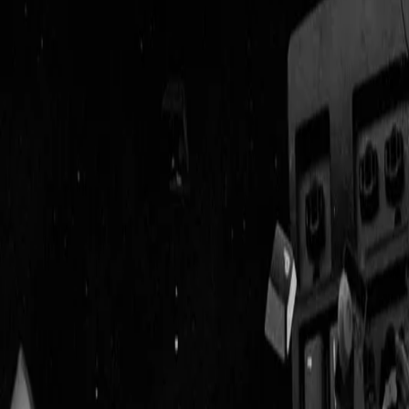
Geenstijl
Vlijmscherp en
ongefilterd nieuws