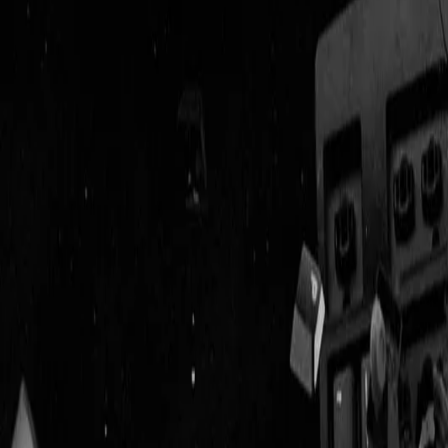
Geenstijl
ingelogd als
lid