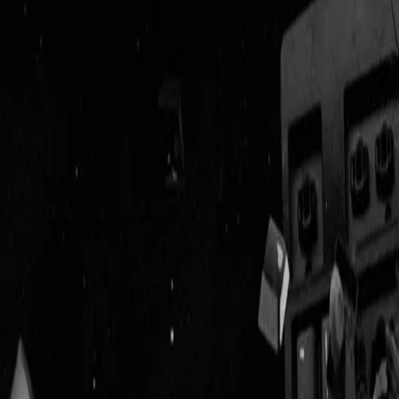
Geenstijl
Vlijmscherp en
ongefilterd nieuws