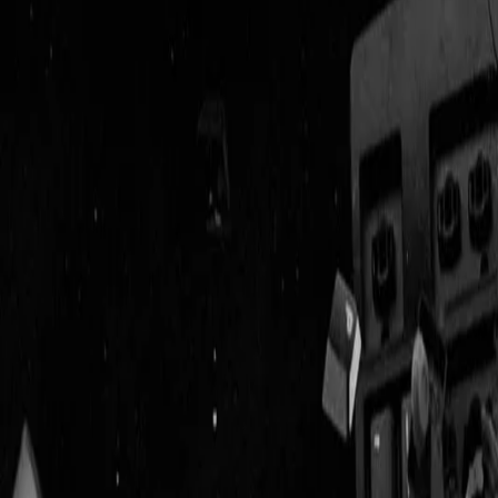
Geenstijl
Vlijmscherp en
ongefilterd nieuws