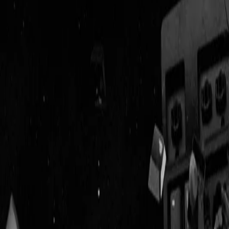
Geenstijl
Vlijmscherp en
ongefilterd nieuws