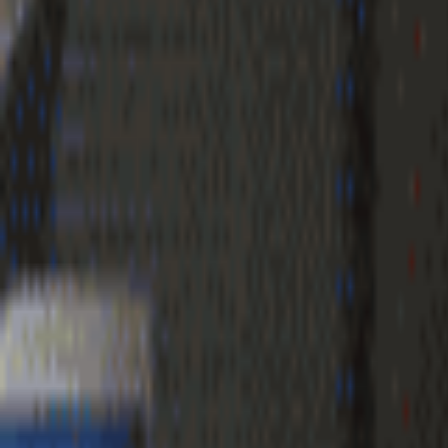
Geenstijl
Vlijmscherp en
ongefilterd nieuws