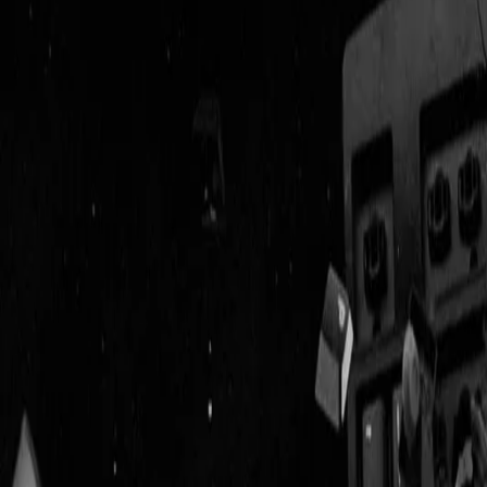
Geenstijl
Vlijmscherp en
ongefilterd nieuws