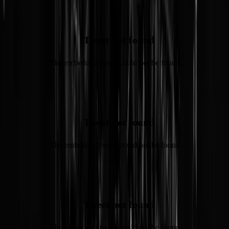
Tweet not found
The embedded tweet could not be found…
Tweet not found
The embedded tweet could not be found…
Tweet not found
The embedded tweet could not be found…