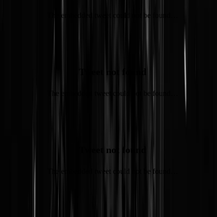
The embedded tweet could not be found…
Tweet not found
The embedded tweet could not be found…
Tweet not found
The embedded tweet could not be found…