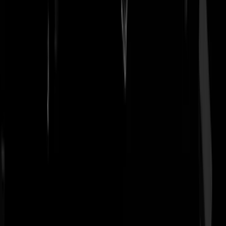
LJBrinkhorst
|
17-09-17 | 11:24
-weggejorist-
WWW.FBDATINGS.TK
|
17-09-17 | 11:24
Pfffff, de haat heerst als nooit te voren als zelfs een simpel columnpje
over een ontegenzeggelijk vreemde man die een grote baas is
geworden zoveel weerstand oproept. Laat het zonnetje in het bolletje!
Keithrottenteeth
|
17-09-17 | 11:23
-weggejorist-
Anna94
|
17-09-17 | 10:43
Mouthaan verwoord precies wat er mis is met de Nederlandse
kwaliteitsjournalistiek (npo, nsb, VK): te veel meninkjes van
irrelevante leiden, te weinig feiten).
Rest In Privacy
|
17-09-17 | 10:42
Erik is een "verantwoordelijke" journalist. Snap dat dan. Over de
homeless people. In Californië een discussie over gehad. Ik stelde dat
dit bij ons in NL nooit zou kunnen zóveel mensen op straat omdat we