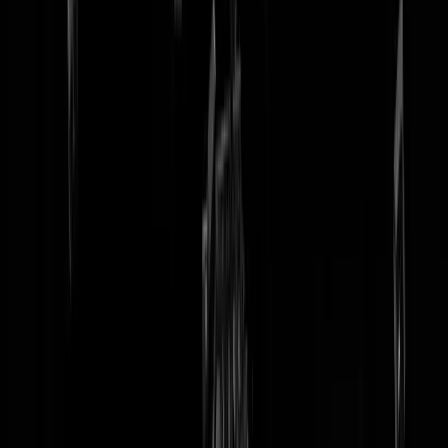
tip redactie