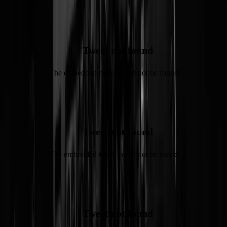
Tweet not found
The embedded tweet could not be found…
Tweet not found
The embedded tweet could not be found…
Tweet not found