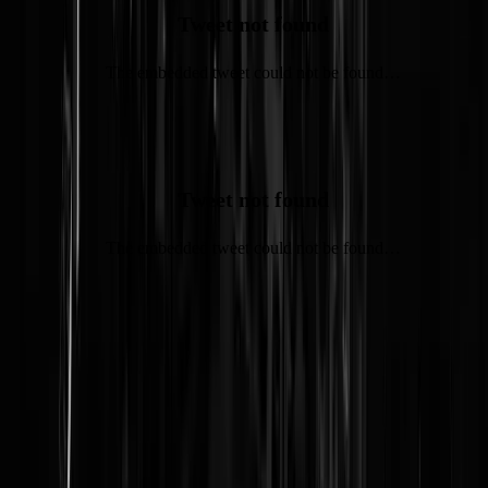
Tweet not found
The embedded tweet could not be found…
Tweet not found
The embedded tweet could not be found…
Tags:
homo
,
rtl
,
mouthaan
,
journalist
@
Mosterd
|
16-09-17 | 19:33
|
0
reacties