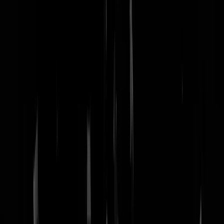
nachtmodus