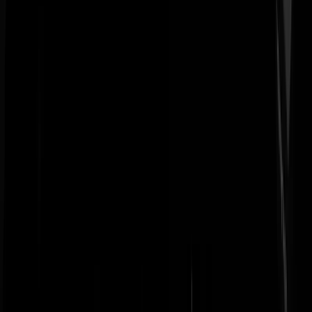
uit solidariteit er voor zorgen dat er een vangnet is. Mooi. Toen ik zei
dat we daarvoor belastinggeld gebruikten gingen deze alt linkse
Amerikanen meteen op tilt. Hé, No way. Geen taxes en het was ineen
hun eigen verantwoordelijkheid. Fijn volk.
ristretto
|
17-09-17 | 10:37
-weggejorist-
Anna94
|
17-09-17 | 10:30
-weggejorist-
Maria95
|
17-09-17 | 10:19
Zong hij niet vroeger vanaf een aangepast krukje in de pianobar?
Sjeik de Friemel
|
17-09-17 | 10:16
-weggejorist-
Maria95
|
17-09-17 | 10:04
Wat vind Regilio Tuur er van?
Go_Vegan2.0
|
17-09-17 | 10:03