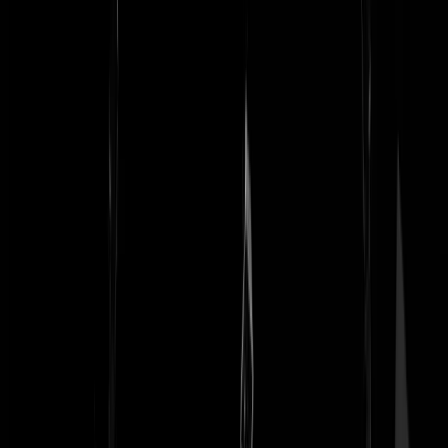
mary2525
|
17-09-17 | 14:52
Beste geenstijl, als ik de tweets van 100mensen die mij niet kunnen
boeien wilde lezen dan was ik wel naar Twitter gegaan. Die fukking
circlejerk op Twitter is het meest zinloze ooit ever.
TDB
|
17-09-17 | 12:52
-weggejorist-
WWW.FBDATINGS.TK
|
17-09-17 | 11:45
Daarom maakt Trump zich ook zo hard voor het behoud van banen in
de VS, maar dat zien types als hij niet. Enkel stigmatiseren en je
verbazen over de gevolgen, maar zodra iemand de bron aan wil
pakken haak je af. Blijkbaar te stom om oorzaak en gevolg te
koppelen. - Trump nog geen jaar aan de macht (doet zijn stinkende
best voor juist meer werkgelegenheid) en hij ziet nu al een grotere
kloof, sure (was die er een jaar geleden niet?). Dit noemen ze nu
stemmingmakerij, dan kunnen de spitsen bij de VARA opinieshows
weer scoren.
bananabanana
|
17-09-17 | 11:35
Als je Erik op Twitter aanspreekt op zijn vooringenomenheid heeft hij
altijd een kort lontje. Jammer.