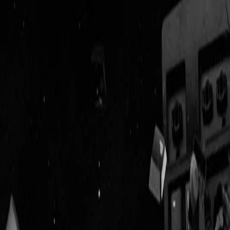
Geenstijl
Vlijmscherp en
ongefilterd nieuws