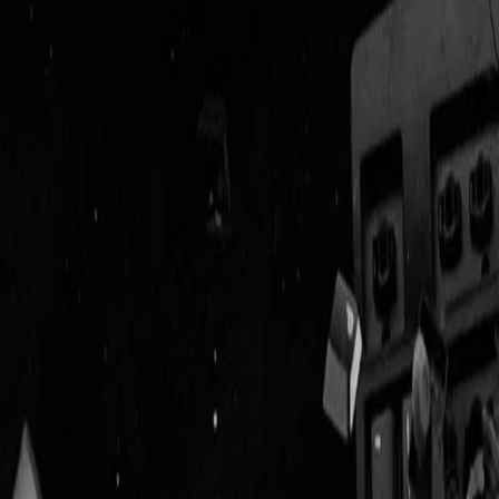
Geenstijl
Vlijmscherp en
ongefilterd nieuws