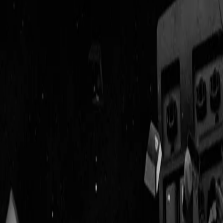
Geenstijl
Vlijmscherp en
ongefilterd nieuws