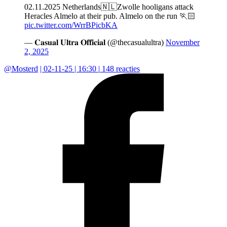
02.11.2025 Netherlands🇳🇱Zwolle hooligans attack
Heracles Almelo at their pub. Almelo on the run 🏃🏻
pic.twitter.com/WrrBPicbKA
— 𝐂𝐚𝐬𝐮𝐚𝐥 𝐔𝐥𝐭𝐫𝐚 𝐎𝐟𝐟𝐢𝐜𝐢𝐚𝐥 (@thecasualultra)
November
2, 2025
@
Mosterd
|
02-11-25 | 16:30
|
148
reacties