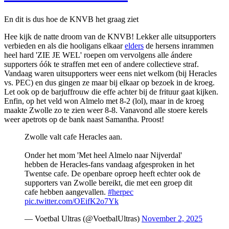
En dit is dus hoe de KNVB het graag ziet
Hee kijk de natte droom van de KNVB! Lekker alle uitsupporters
verbieden en als die hooligans elkaar
elders
de hersens inrammen
heel hard 'ZIE JE WEL' roepen om vervolgens alle ándere
supporters óók te straffen met een of andere collectieve straf.
Vandaag waren uitsupporters weer eens niet welkom (bij Heracles
vs. PEC) en dus gingen ze maar bij elkaar op bezoek in de kroeg.
Let ook op de barjuffrouw die effe achter bij de frituur gaat kijken.
Enfin, op het veld won Almelo met 8-2 (lol), maar in de kroeg
maakte Zwolle zo te zien weer 8-8. Vanavond alle stoere kerels
weer apetrots op de bank naast Samantha. Proost!
Zwolle valt cafe Heracles aan.
Onder het mom 'Met heel Almelo naar Nijverdal'
hebben de Heracles-fans vandaag afgesproken in het
Twentse cafe. De openbare oproep heeft echter ook de
supporters van Zwolle bereikt, die met een groep dit
cafe hebben aangevallen.
#herpec
pic.twitter.com/OEifK2o7Yk
— Voetbal Ultras (@VoetbalUltras)
November 2, 2025