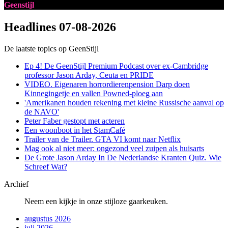
Geenstijl
Headlines
07-08-2026
De laatste topics op GeenStijl
Ep 4! De GeenStijl Premium Podcast over ex-Cambridge
professor Jason Arday, Ceuta en PRIDE
VIDEO. Eigenaren horrordierenpension Darp doen
Kinnegingetje en vallen Powned-ploeg aan
'Amerikanen houden rekening met kleine Russische aanval op
de NAVO'
Peter Faber gestopt met acteren
Een woonboot in het StamCafé
Trailer van de Trailer. GTA VI komt naar Netflix
Mag ook al niet meer: ongezond veel zuipen als huisarts
De Grote Jason Arday In De Nederlandse Kranten Quiz. Wie
Schreef Wat?
Archief
Neem een kijkje in onze stijloze gaarkeuken.
augustus 2026
juli 2026