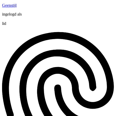
Geenstijl
ingelogd als
lid