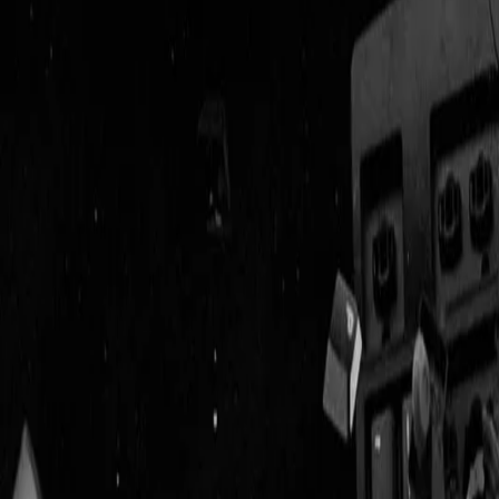
Geenstijl
Vlijmscherp en
ongefilterd nieuws