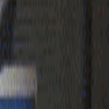
Geenstijl
Vlijmscherp en
ongefilterd nieuws