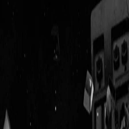
Geenstijl
Vlijmscherp en
ongefilterd nieuws