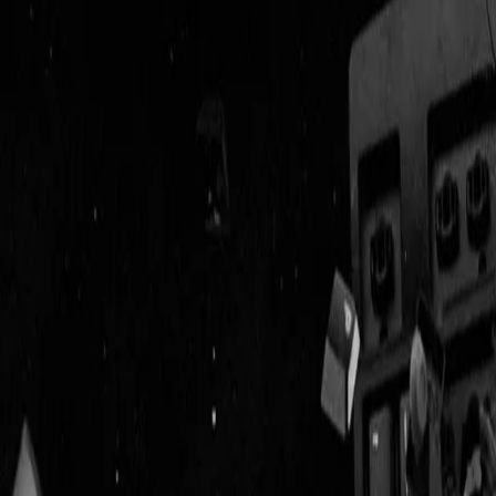
Geenstijl
Vlijmscherp en
ongefilterd nieuws