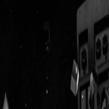
Geenstijl
Vlijmscherp en
ongefilterd nieuws