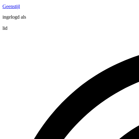
Geenstijl
ingelogd als
lid