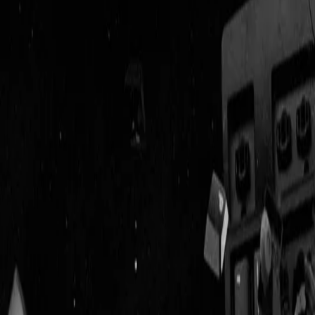
Geenstijl
Vlijmscherp en
ongefilterd nieuws