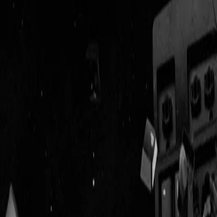
Geenstijl
Vlijmscherp en
ongefilterd nieuws