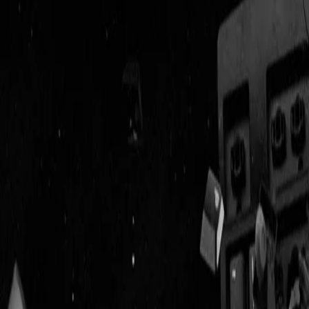
Geenstijl
Vlijmscherp en
ongefilterd nieuws