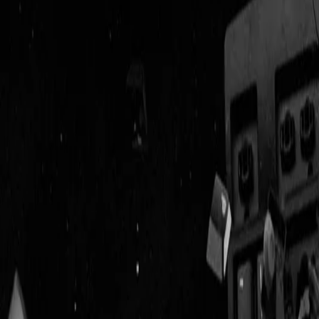
Geenstijl
ingelogd als
lid