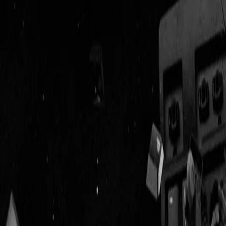
Geenstijl
Vlijmscherp en
ongefilterd nieuws